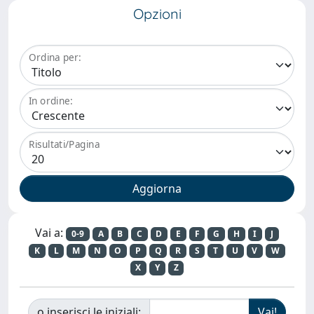
Opzioni
Ordina per:
In ordine:
Risultati/Pagina
Vai a:
0-9
A
B
C
D
E
F
G
H
I
J
K
L
M
N
O
P
Q
R
S
T
U
V
W
X
Y
Z
o inserisci le iniziali: