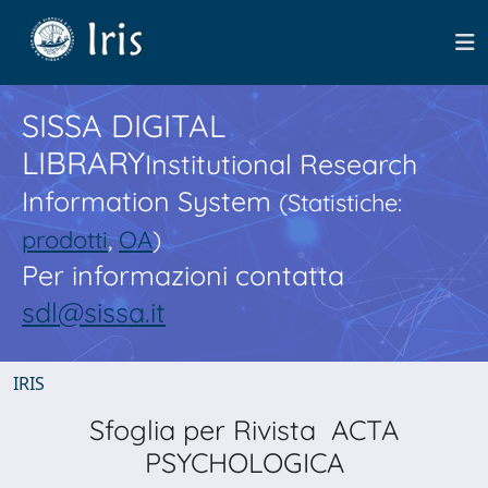
SISSA DIGITAL
LIBRARY
Institutional Research
Information System
(Statistiche:
prodotti
,
OA
)
Per informazioni contatta
sdl@sissa.it
IRIS
Sfoglia per Rivista ACTA
PSYCHOLOGICA