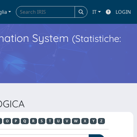
glia
IT
LOGIN
ormation System
(Statistiche:
OGICA
O
P
Q
R
S
T
U
V
W
X
Y
Z