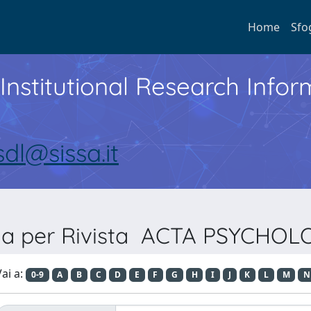
Home
Sfo
Institutional Research Inf
sdl@sissa.it
lia per Rivista ACTA PSYCHOL
ai a:
0-9
A
B
C
D
E
F
G
H
I
J
K
L
M
N