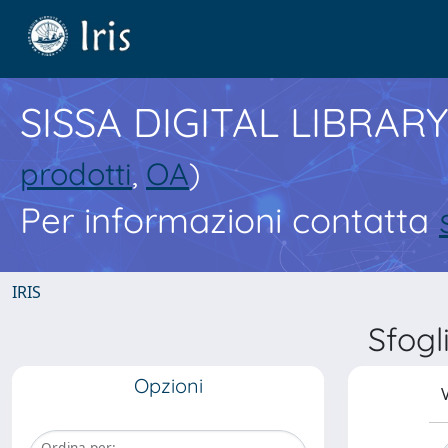
SISSA DIGITAL LIBRARY
prodotti
,
OA
)
Per informazioni contatta
IRIS
Sfog
Opzioni
V
Ordina per: