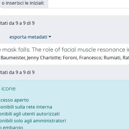
o inserisci le iniziali:
tati da 9 a 9 di 9
esporta metadati
 mask falls: The role of facial muscle resonance
Baumeister, Jenny Charlotte; Foroni, Francesco; Rumiati, Raf
tati da 9 a 9 di 9
 icone
accesso aperto
ponibili sulla rete interna
onibili agli utenti autorizzati
onibili solo agli amministratori
to embargo