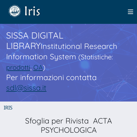
SISSA DIGITAL
LIBRARY
Institutional Research
Information System
(Statistiche:
prodotti
,
OA
)
Per informazioni contatta
sdl@sissa.it
IRIS
Sfoglia per Rivista ACTA
PSYCHOLOGICA