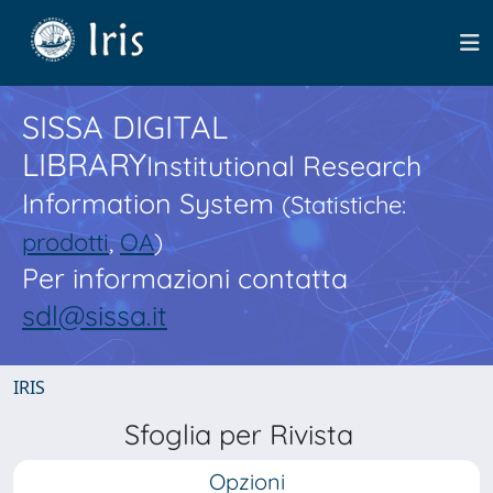
SISSA DIGITAL
LIBRARY
Institutional Research
Information System
(Statistiche:
prodotti
,
OA
)
Per informazioni contatta
sdl@sissa.it
IRIS
Sfoglia per Rivista
Opzioni