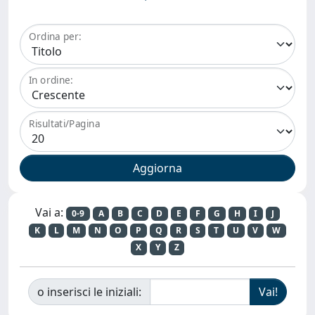
Ordina per:
In ordine:
Risultati/Pagina
Vai a:
0-9
A
B
C
D
E
F
G
H
I
J
K
L
M
N
O
P
Q
R
S
T
U
V
W
X
Y
Z
o inserisci le iniziali: