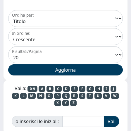
Ordina per:
In ordine:
Risultati/Pagina
Vai a:
0-9
A
B
C
D
E
F
G
H
I
J
K
L
M
N
O
P
Q
R
S
T
U
V
W
X
Y
Z
o inserisci le iniziali: