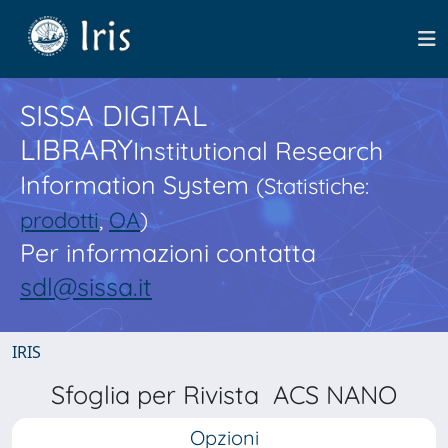
SISSA DIGITAL
LIBRARY
Institutional Research
Information System
(Statistiche:
prodotti
,
OA
)
Per informazioni contatta
sdl@sissa.it
IRIS
Sfoglia per Rivista ACS NANO
Opzioni