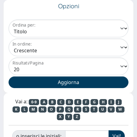
Opzioni
Ordina per:
In ordine:
Risultati/Pagina
Vai a:
0-9
A
B
C
D
E
F
G
H
I
J
K
L
M
N
O
P
Q
R
S
T
U
V
W
X
Y
Z
o inserisci le iniziali: