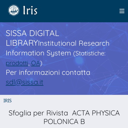
SISSA DIGITAL
LIBRARY
Institutional Research
Information System
(Statistiche:
prodotti
,
OA
)
Per informazioni contatta
sdl@sissa.it
IRIS
Sfoglia per Rivista ACTA PHYSICA
POLONICA B