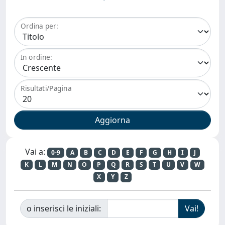
Ordina per:
In ordine:
Risultati/Pagina
Vai a:
0-9
A
B
C
D
E
F
G
H
I
J
K
L
M
N
O
P
Q
R
S
T
U
V
W
X
Y
Z
o inserisci le iniziali: