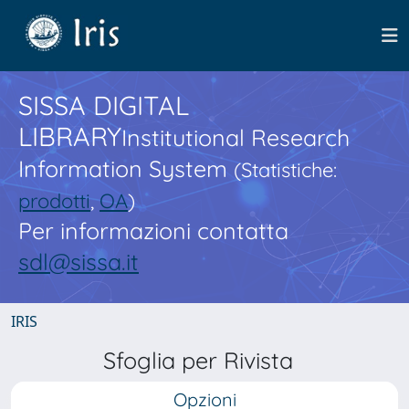
SISSA DIGITAL
LIBRARY
Institutional Research
Information System
(Statistiche:
prodotti
,
OA
)
Per informazioni contatta
sdl@sissa.it
IRIS
Sfoglia per Rivista
Opzioni