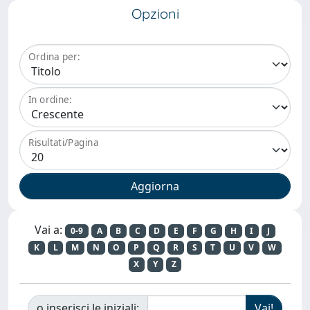
Opzioni
Ordina per:
In ordine:
Risultati/Pagina
Vai a:
0-9
A
B
C
D
E
F
G
H
I
J
K
L
M
N
O
P
Q
R
S
T
U
V
W
X
Y
Z
o inserisci le iniziali: