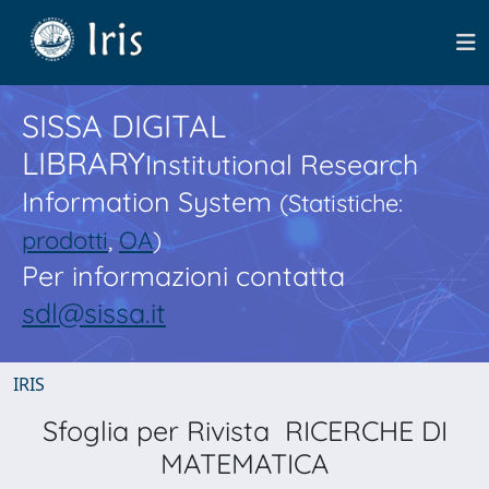
SISSA DIGITAL
LIBRARY
Institutional Research
Information System
(Statistiche:
prodotti
,
OA
)
Per informazioni contatta
sdl@sissa.it
IRIS
Sfoglia per Rivista RICERCHE DI
MATEMATICA