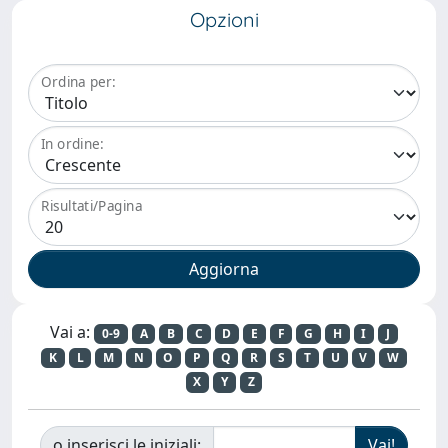
Opzioni
Ordina per:
In ordine:
Risultati/Pagina
Vai a:
0-9
A
B
C
D
E
F
G
H
I
J
K
L
M
N
O
P
Q
R
S
T
U
V
W
X
Y
Z
o inserisci le iniziali: