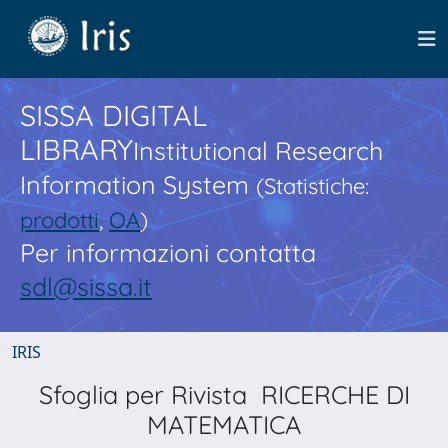
SISSA DIGITAL
LIBRARY
Institutional Research
Information System
(Statistiche:
prodotti
,
OA
)
Per informazioni contatta
sdl@sissa.it
IRIS
Sfoglia per Rivista RICERCHE DI
MATEMATICA