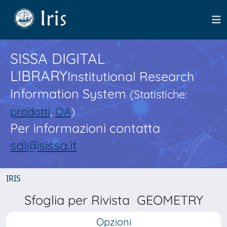
SISSA DIGITAL
LIBRARY
Institutional Research
Information System
(Statistiche:
prodotti
,
OA
)
Per informazioni contatta
sdl@sissa.it
IRIS
Sfoglia per Rivista GEOMETRY
Opzioni