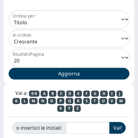
Ordina per:
In ordine:
Risultati/Pagina
Vai a:
0-9
A
B
C
D
E
F
G
H
I
J
K
L
M
N
O
P
Q
R
S
T
U
V
W
X
Y
Z
o inserisci le iniziali: