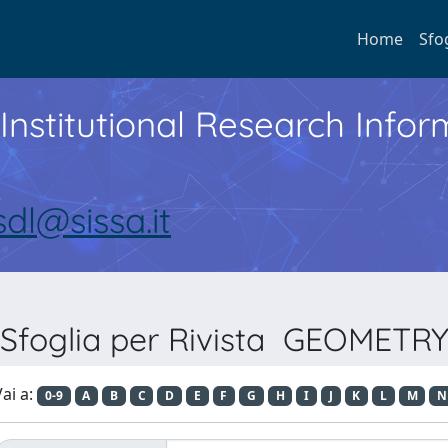
Home
Sfo
Institutional Research Inf
sdl@sissa.it
Sfoglia per Rivista GEOMETR
ai a:
0-9
A
B
C
D
E
F
G
H
I
J
K
L
M
N