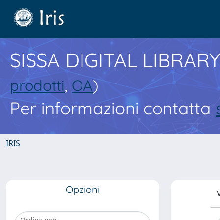
SISSA DIGITAL LIBRARY
prodotti
,
OA
)
Per informazioni contatta
IRIS
Opzioni
V
Ordina per: