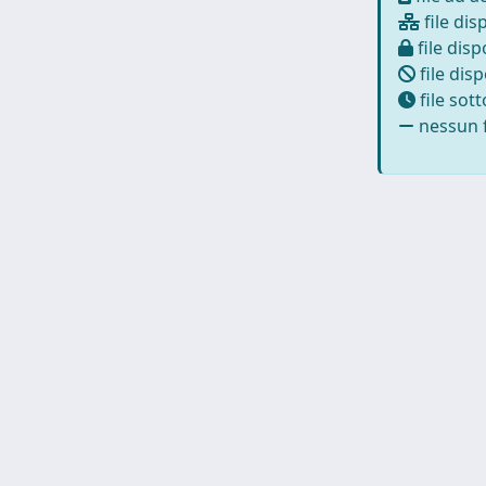
file dis
file disp
file disp
file sot
nessun f