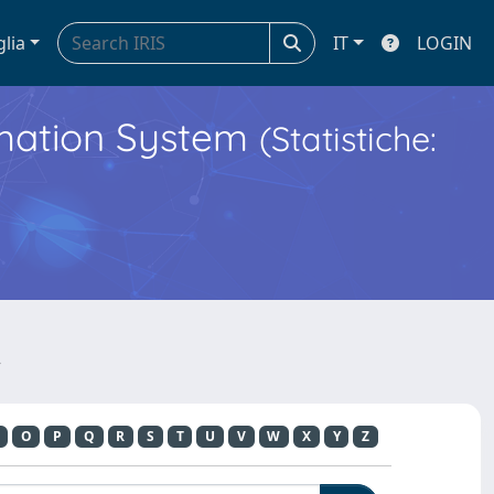
glia
IT
LOGIN
ormation System
(Statistiche:
Y
O
P
Q
R
S
T
U
V
W
X
Y
Z