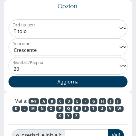
Opzioni
Ordina per:
In ordine:
Risultati/Pagina
Vai a:
0-9
A
B
C
D
E
F
G
H
I
J
K
L
M
N
O
P
Q
R
S
T
U
V
W
X
Y
Z
o inserisci le iniziali: