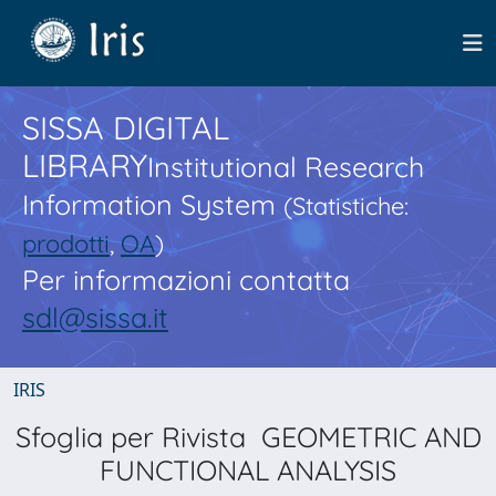
SISSA DIGITAL
LIBRARY
Institutional Research
Information System
(Statistiche:
prodotti
,
OA
)
Per informazioni contatta
sdl@sissa.it
IRIS
Sfoglia per Rivista GEOMETRIC AND
FUNCTIONAL ANALYSIS