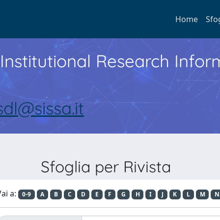
Home
Sfo
Institutional Research Inf
sdl@sissa.it
Sfoglia per Rivista
ai a:
0-9
A
B
C
D
E
F
G
H
I
J
K
L
M
N