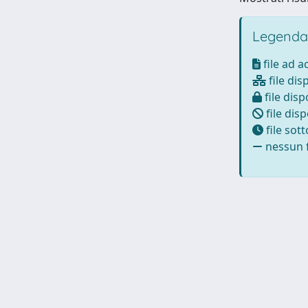
Legenda
file ad 
file dis
file disp
file disp
file sot
nessun f