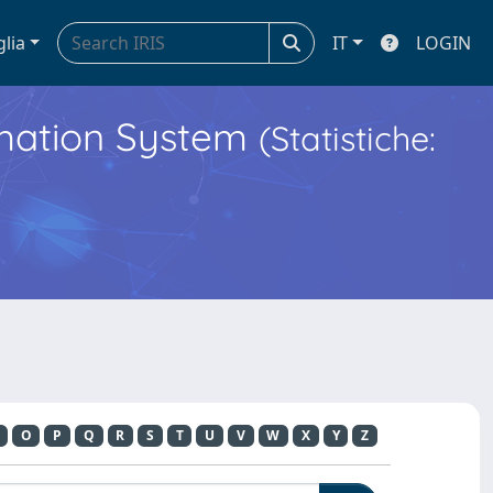
glia
IT
LOGIN
ormation System
(Statistiche:
O
P
Q
R
S
T
U
V
W
X
Y
Z