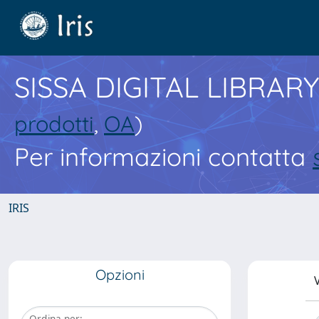
SISSA DIGITAL LIBRARY
prodotti
,
OA
)
Per informazioni contatta
IRIS
Opzioni
V
Ordina per: