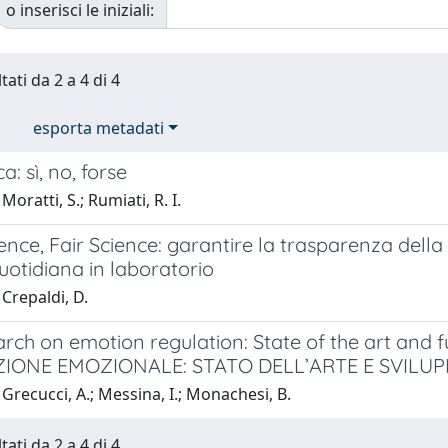
o inserisci le iniziali:
tati da 2 a 4 di 4
esporta metadati
a: sì, no, forse
oratti, S.; Rumiati, R. I.
nce, Fair Science: garantire la trasparenza della
uotidiana in laboratorio
Crepaldi, D.
arch on emotion regulation: State of the art an
IONE EMOZIONALE: STATO DELL’ARTE E SVILUP
Grecucci, A.; Messina, I.; Monachesi, B.
tati da 2 a 4 di 4