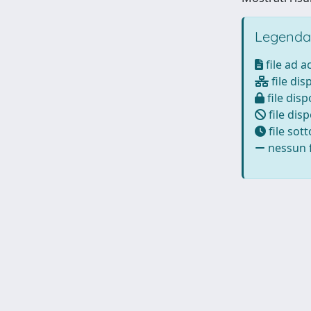
Legenda
file ad 
file dis
file disp
file disp
file sot
nessun f