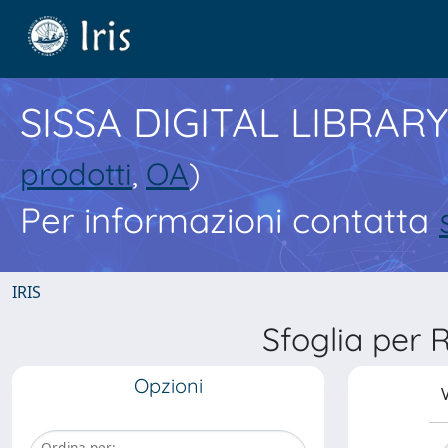
SISSA DIGITAL LIBRARY
prodotti
,
OA
)
Per informazioni contatta
IRIS
Sfoglia per
Opzioni
V
Ordina per: