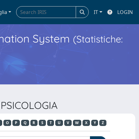
glia
IT
LOGIN
ormation System
(Statistiche:
I PSICOLOGIA
O
P
Q
R
S
T
U
V
W
X
Y
Z