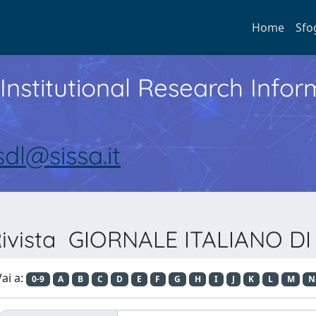
Home
Sfo
Institutional Research Inf
sdl@sissa.it
 Rivista GIORNALE ITALIANO D
ai a:
0-9
A
B
C
D
E
F
G
H
I
J
K
L
M
N