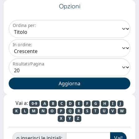
Opzioni
Ordina per:
In ordine:
Risultati/Pagina
Vai a:
0-9
A
B
C
D
E
F
G
H
I
J
K
L
M
N
O
P
Q
R
S
T
U
V
W
X
Y
Z
o inserisci le iniziali: