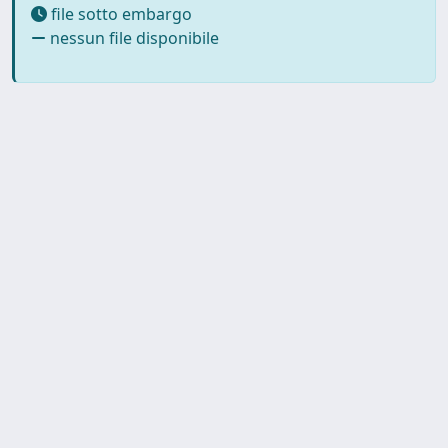
file sotto embargo
nessun file disponibile
SISSA Library - Via Bonomea,
Powered by IRIS
about