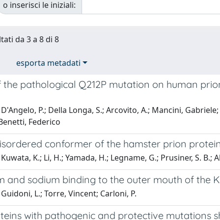
o inserisci le iniziali:
tati da 3 a 8 di 8
esporta metadati
of the pathological Q212P mutation on human pri
D'Angelo, P.; Della Longa, S.; Arcovito, A.; Mancini, Gabriele;
Benetti, Federico
isordered conformer of the hamster prion protein
Kuwata, K.; Li, H.; Yamada, H.; Legname, G.; Prusiner, S. B.; Ak
m and sodium binding to the outer mouth of the K
Guidoni, L.; Torre, Vincent; Carloni, P.
oteins with pathogenic and protective mutations 