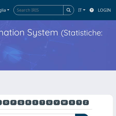
glia
IT
LOGIN
ormation System
(Statistiche:
O
P
Q
R
S
T
U
V
W
X
Y
Z