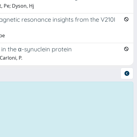
, Pe; Dyson, Hj
agnetic resonance insights from the V210I
ppe
in the α-synuclein protein
Carloni, P.