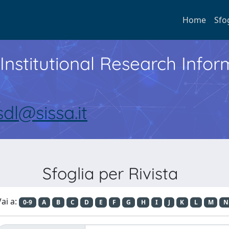
Home
Sfo
Institutional Research Inf
sdl@sissa.it
Sfoglia per Rivista
ai a:
0-9
A
B
C
D
E
F
G
H
I
J
K
L
M
N