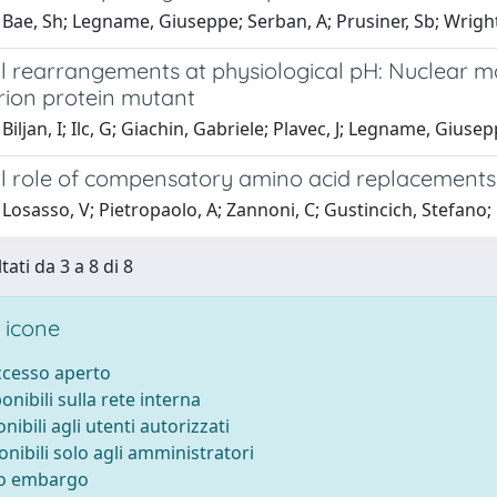
Bae, Sh; Legname, Giuseppe; Serban, A; Prusiner, Sb; Wright
al rearrangements at physiological pH: Nuclear m
ion protein mutant
Biljan, I; Ilc, G; Giachin, Gabriele; Plavec, J; Legname, Giuse
al role of compensatory amino acid replacements 
Losasso, V; Pietropaolo, A; Zannoni, C; Gustincich, Stefano; 
tati da 3 a 8 di 8
 icone
accesso aperto
ponibili sulla rete interna
onibili agli utenti autorizzati
onibili solo agli amministratori
to embargo