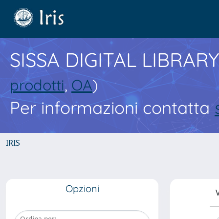
SISSA DIGITAL LIBRARY
prodotti
,
OA
)
Per informazioni contatta
IRIS
Opzioni
V
Ordina per: