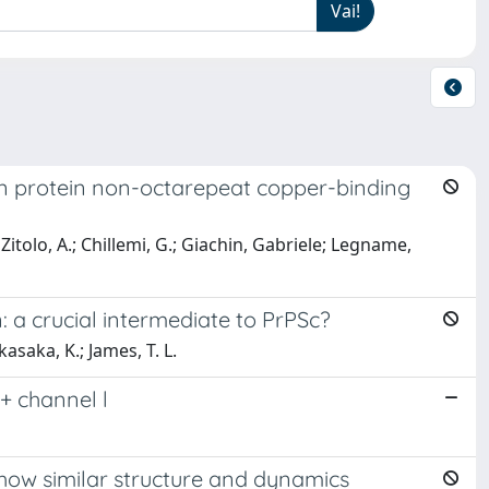
on protein non-octarepeat copper-binding
 Zitolo, A.; Chillemi, G.; Giachin, Gabriele; Legname,
: a crucial intermediate to PrPSc?
asaka, K.; James, T. L.
+ channel l
show similar structure and dynamics