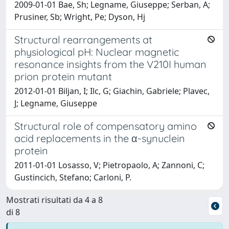
2009-01-01 Bae, Sh; Legname, Giuseppe; Serban, A;
Prusiner, Sb; Wright, Pe; Dyson, Hj
Structural rearrangements at
physiological pH: Nuclear magnetic
resonance insights from the V210I human
prion protein mutant
2012-01-01 Biljan, I; Ilc, G; Giachin, Gabriele; Plavec,
J; Legname, Giuseppe
Structural role of compensatory amino
acid replacements in the α-synuclein
protein
2011-01-01 Losasso, V; Pietropaolo, A; Zannoni, C;
Gustincich, Stefano; Carloni, P.
Mostrati risultati da 4 a 8
di 8