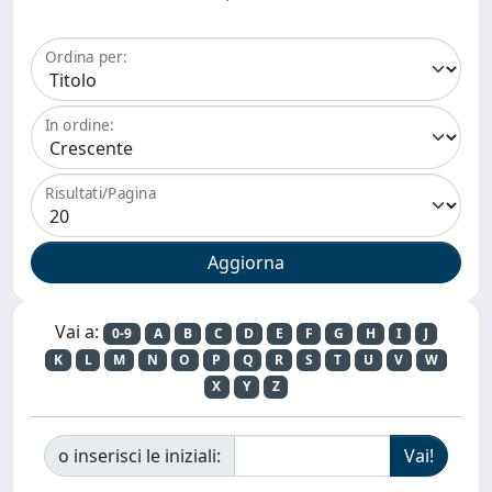
Ordina per:
In ordine:
Risultati/Pagina
Vai a:
0-9
A
B
C
D
E
F
G
H
I
J
K
L
M
N
O
P
Q
R
S
T
U
V
W
X
Y
Z
o inserisci le iniziali: