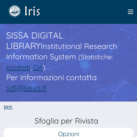
SISSA DIGITAL
LIBRARY
Institutional Research
Information System
(Statistiche:
prodotti
,
OA
)
Per informazioni contatta
sdl@sissa.it
IRIS
Sfoglia per Rivista
Opzioni