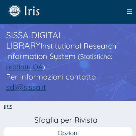
SISSA DIGITAL
LIBRARY
Institutional Research
Information System
(Statistiche:
prodotti
,
OA
)
Per informazioni contatta
sdl@sissa.it
IRIS
Sfoglia per Rivista
Opzioni