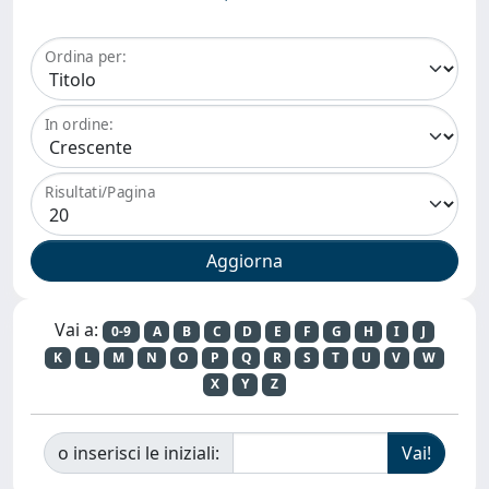
Ordina per:
In ordine:
Risultati/Pagina
Vai a:
0-9
A
B
C
D
E
F
G
H
I
J
K
L
M
N
O
P
Q
R
S
T
U
V
W
X
Y
Z
o inserisci le iniziali: