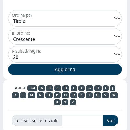
Ordina per:
In ordine:
Risultati/Pagina
Vai a:
0-9
A
B
C
D
E
F
G
H
I
J
K
L
M
N
O
P
Q
R
S
T
U
V
W
X
Y
Z
o inserisci le iniziali: