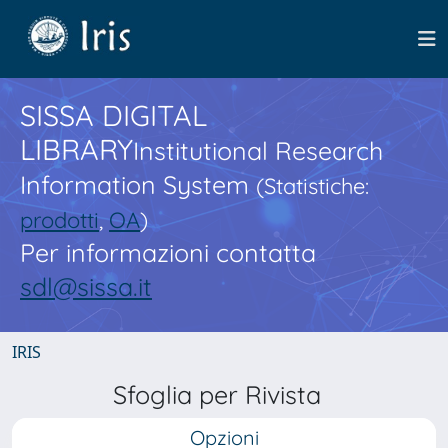
SISSA DIGITAL
LIBRARY
Institutional Research
Information System
(Statistiche:
prodotti
,
OA
)
Per informazioni contatta
sdl@sissa.it
IRIS
Sfoglia per Rivista
Opzioni