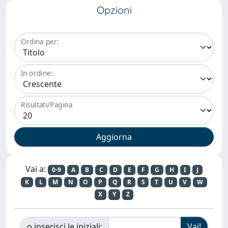
Opzioni
Ordina per:
In ordine:
Risultati/Pagina
Vai a:
0-9
A
B
C
D
E
F
G
H
I
J
K
L
M
N
O
P
Q
R
S
T
U
V
W
X
Y
Z
o inserisci le iniziali: