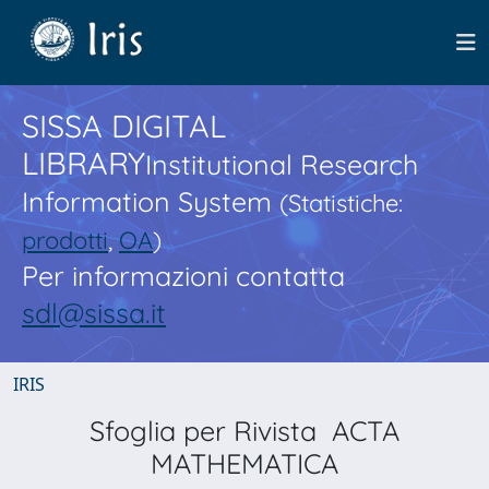
SISSA DIGITAL
LIBRARY
Institutional Research
Information System
(Statistiche:
prodotti
,
OA
)
Per informazioni contatta
sdl@sissa.it
IRIS
Sfoglia per Rivista ACTA
MATHEMATICA