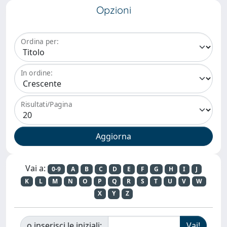
Opzioni
Ordina per:
In ordine:
Risultati/Pagina
Vai a:
0-9
A
B
C
D
E
F
G
H
I
J
K
L
M
N
O
P
Q
R
S
T
U
V
W
X
Y
Z
o inserisci le iniziali: