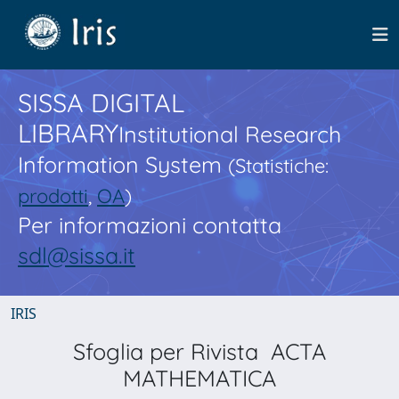
SISSA DIGITAL
LIBRARY
Institutional Research
Information System
(Statistiche:
prodotti
,
OA
)
Per informazioni contatta
sdl@sissa.it
IRIS
Sfoglia per Rivista ACTA
MATHEMATICA