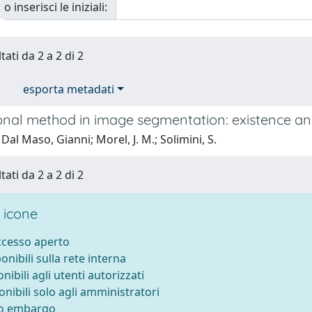
o inserisci le iniziali:
tati da 2 a 2 di 2
esporta metadati
ional method in image segmentation: existence an
Dal Maso, Gianni; Morel, J. M.; Solimini, S.
tati da 2 a 2 di 2
 icone
accesso aperto
ponibili sulla rete interna
onibili agli utenti autorizzati
onibili solo agli amministratori
to embargo