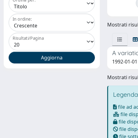
In ordine:
Mostrati risul
Risultati/Pagina
A variat
1992-01-01 
Mostrati risul
Legenda
file ad 
file dis
file disp
file disp
file sot