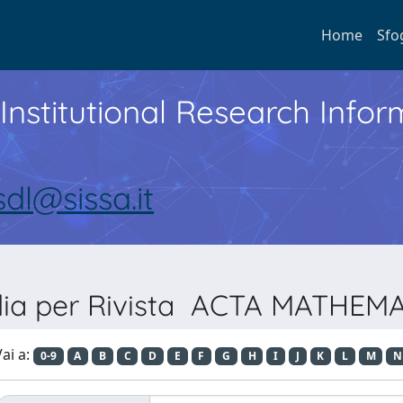
Home
Sfo
Institutional Research Inf
sdl@sissa.it
lia per Rivista ACTA MATHEM
ai a:
0-9
A
B
C
D
E
F
G
H
I
J
K
L
M
N