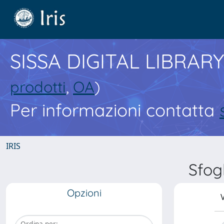
SISSA DIGITAL LIBRARY
prodotti
,
OA
)
Per informazioni contatta
IRIS
Sfog
Opzioni
V
Ordina per: