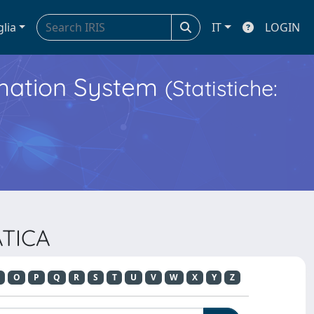
glia
IT
LOGIN
ormation System
(Statistiche:
ATICA
O
P
Q
R
S
T
U
V
W
X
Y
Z