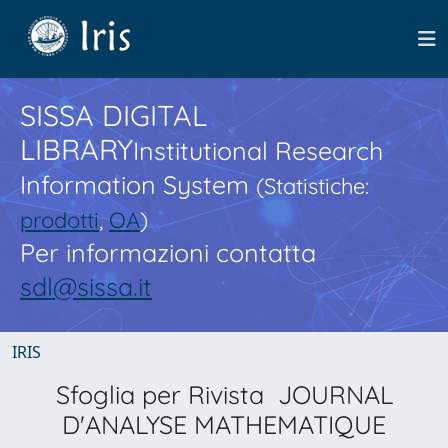
SISSA DIGITAL
LIBRARY
Institutional Research
Information System
(Statistiche:
prodotti
,
OA
)
Per informazioni contatta
sdl@sissa.it
IRIS
Sfoglia per Rivista JOURNAL
D'ANALYSE MATHEMATIQUE