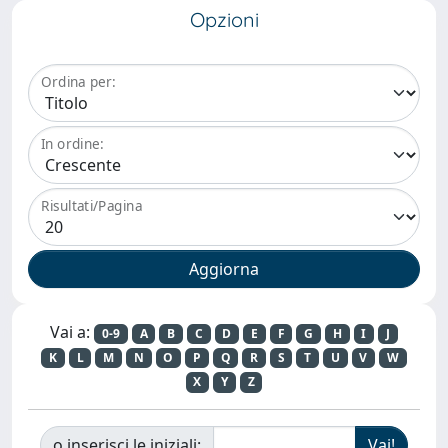
Opzioni
Ordina per:
In ordine:
Risultati/Pagina
Vai a:
0-9
A
B
C
D
E
F
G
H
I
J
K
L
M
N
O
P
Q
R
S
T
U
V
W
X
Y
Z
o inserisci le iniziali: