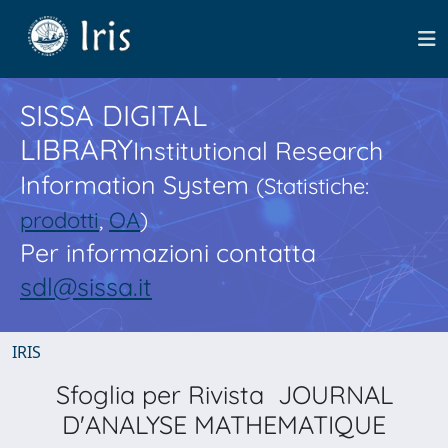
SISSA DIGITAL
LIBRARY
Institutional Research
Information System
(Statistiche:
prodotti
,
OA
)
Per informazioni contatta
sdl@sissa.it
IRIS
Sfoglia per Rivista JOURNAL
D'ANALYSE MATHEMATIQUE