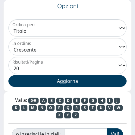
Opzioni
Ordina per:
In ordine:
Risultati/Pagina
Vai a:
0-9
A
B
C
D
E
F
G
H
I
J
K
L
M
N
O
P
Q
R
S
T
U
V
W
X
Y
Z
o inserisci le iniziali: