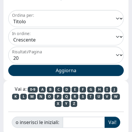
Ordina per:
In ordine:
Risultati/Pagina
Vai a:
0-9
A
B
C
D
E
F
G
H
I
J
K
L
M
N
O
P
Q
R
S
T
U
V
W
X
Y
Z
o inserisci le iniziali: