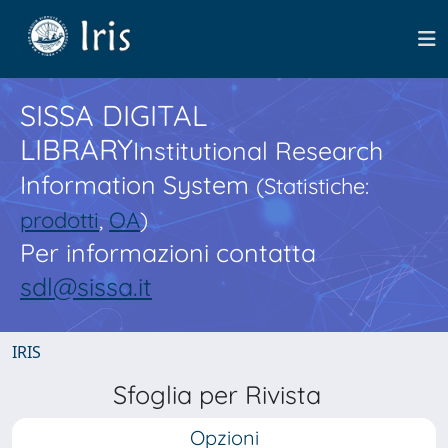
SISSA DIGITAL
LIBRARY
Institutional Research
Information System
(Statistiche:
prodotti
,
OA
)
Per informazioni contatta
sdl@sissa.it
IRIS
Sfoglia per Rivista
Opzioni