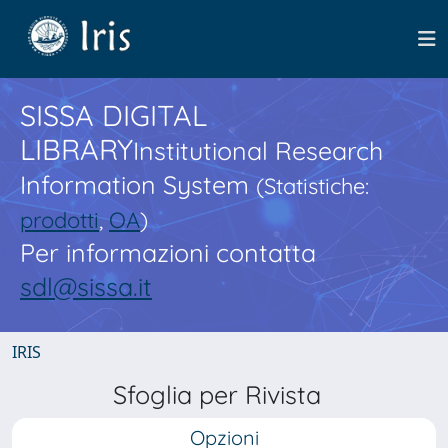
SISSA DIGITAL
LIBRARY
Institutional Research
Information System
(Statistiche:
prodotti
,
OA
)
Per informazioni contatta
sdl@sissa.it
IRIS
Sfoglia per Rivista
Opzioni