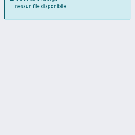
nessun file disponibile
SISSA Library - Via Bonomea,
Powered by IRIS
about