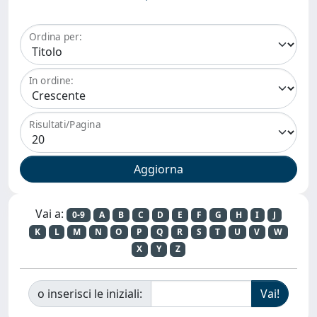
Ordina per:
In ordine:
Risultati/Pagina
Vai a:
0-9
A
B
C
D
E
F
G
H
I
J
K
L
M
N
O
P
Q
R
S
T
U
V
W
X
Y
Z
o inserisci le iniziali: