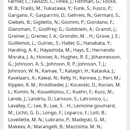
Farnier, C.; Favuzzi, C.; Finke, J.; Fishman, G.; Focke,
W. B.; Frailis, M.; Fukazawa, Y.; Funk, S.; Fusco, P.;
Gargano, F.; Gasparrini, D.; Gehreis, N.; Germani, S.;
Giebels, B.; Giglietto, N.; Giommi, P.; Giordano, F.;
Glanzman, T.; Godfrey, G.; Goldstein, A.; Granot, J.;
Greiner, J.; Grenier, I. A.; Grondin, M. . H.; Grove, J. E.;
Guillemot, L.; Guiriec, S.; Haller, G.; Hanabata, Y.;
Harding, A. K.; Hayashida, M.; Hays, E.; Hernando
Morata, J. A.; Hoover, A.; Hughes, R. E.; Jóhannesson,
G.; Johnson, A. S.; Johnson, R. P.; Johnson, T. J.;
Johnson, W. N.; Kamae, T.; Katagiri, H.; Kataoka, J.;
Kavelaars, A.; Kawai, N.; Kelly, H.; Kennea, J.; Kerr, M.;
Kippen, R. M.; Knödlseder, J.; Kocevski, D.; Kocian, M.
L.; Komin, N.; Kouveliotou, C.; Kuehn, F.; Kuss, M.;
Lande, J.; Landriu, D.; Larsson, S.; Latronico, L.;
Lavalley, C.; Lee, B.; Lee, S. . H.; Lemoine goumard,
M.; Lichti, G. G.; Longo, F.; Loparco, F.; Lott, B.;
Lovellette, M. N.; Lubrano, P.; Madejski, G. M.;
Makeev, A.; Marangelli, B.; Mazziotta, M. N.;