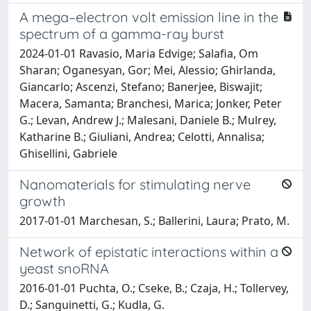
A mega–electron volt emission line in the
spectrum of a gamma-ray burst
2024-01-01 Ravasio, Maria Edvige; Salafia, Om
Sharan; Oganesyan, Gor; Mei, Alessio; Ghirlanda,
Giancarlo; Ascenzi, Stefano; Banerjee, Biswajit;
Macera, Samanta; Branchesi, Marica; Jonker, Peter
G.; Levan, Andrew J.; Malesani, Daniele B.; Mulrey,
Katharine B.; Giuliani, Andrea; Celotti, Annalisa;
Ghisellini, Gabriele
Nanomaterials for stimulating nerve
growth
2017-01-01 Marchesan, S.; Ballerini, Laura; Prato, M.
Network of epistatic interactions within a
yeast snoRNA
2016-01-01 Puchta, O.; Cseke, B.; Czaja, H.; Tollervey,
D.; Sanguinetti, G.; Kudla, G.