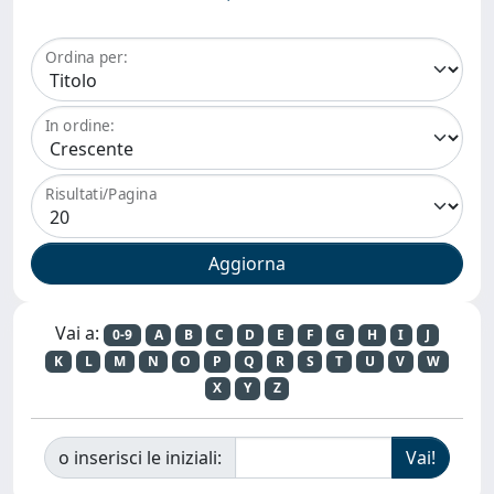
Ordina per:
In ordine:
Risultati/Pagina
Vai a:
0-9
A
B
C
D
E
F
G
H
I
J
K
L
M
N
O
P
Q
R
S
T
U
V
W
X
Y
Z
o inserisci le iniziali: