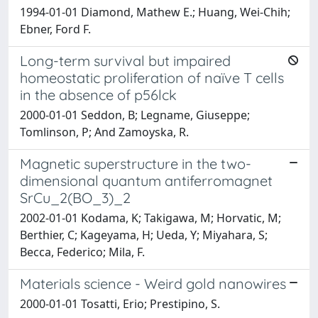
1994-01-01 Diamond, Mathew E.; Huang, Wei-Chih;
Ebner, Ford F.
Long-term survival but impaired
homeostatic proliferation of naïve T cells
in the absence of p56lck
2000-01-01 Seddon, B; Legname, Giuseppe;
Tomlinson, P; And Zamoyska, R.
Magnetic superstructure in the two-
dimensional quantum antiferromagnet
SrCu_2(BO_3)_2
2002-01-01 Kodama, K; Takigawa, M; Horvatic, M;
Berthier, C; Kageyama, H; Ueda, Y; Miyahara, S;
Becca, Federico; Mila, F.
Materials science - Weird gold nanowires
2000-01-01 Tosatti, Erio; Prestipino, S.