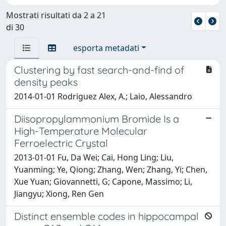
Mostrati risultati da 2 a 21
di 30
esporta metadati
Clustering by fast search-and-find of
density peaks
2014-01-01 Rodriguez Alex, A.; Laio, Alessandro
Diisopropylammonium Bromide Is a
High-Temperature Molecular
Ferroelectric Crystal
2013-01-01 Fu, Da Wei; Cai, Hong Ling; Liu,
Yuanming; Ye, Qiong; Zhang, Wen; Zhang, Yi; Chen,
Xue Yuan; Giovannetti, G; Capone, Massimo; Li,
Jiangyu; Xiong, Ren Gen
Distinct ensemble codes in hippocampal