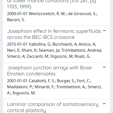
at lower mantle conditions (vol 287, pg
1705, 1999)
2000-01-01 Wentzcovitch, R. M.; de Gironcoli, S.;
Baroni, S.
Josephson effect in fermionic superfluids
across the BEC-BCS crossove
2015-01-01 Valtolina, G; Burchianti, A; Amico, A;
Neri, E; Xhani, K; Seaman, Ja; Trombettoni, Andrea;
Smerzi, A; Zaccanti, M; Inguscio, M; Roati, G.
Josephson junction arrays with Bose-
Einstein condensates
2001-01-01 Cataliotti, F. S.; Burger, S.; Fort, C.;
Maddaloni, P.; Minardi, F.; Trombettoni, A.; Smerzi,
A.; Inguscio, M.
Laminar comparison of somatosensory
cortical plasticity