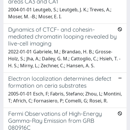
areas CA3 and CA1
2004-01-01 Leutgeb, S.; Leutgeb, J. K.; Treves, A.;
Moser, M. -B.; Moser, E. I.
Dynamics of CTCF- and cohesin-
mediated chromatin looping revealed by
live-cell imaging
2022-01-01 Gabriele, M.; Brandao, H. B.; Grosse-
Holz, S.; Jha, A.; Dailey, G. M.; Cattoglio, C.; Hsieh, T. -
H. S.; Mirny, L.; Zechner, C.; Hansen, A. S.
Electron localization determines defect
formation on ceria substrates
2005-01-01 Esch, F; Fabris, Stefano; Zhou, L; Montini,
T; Africh, C; Fornasiero, P; Comelli, G; Rosei, R.
Fermi Observations of High-Energy
Gamma-Ray Emission from GRB
080916C