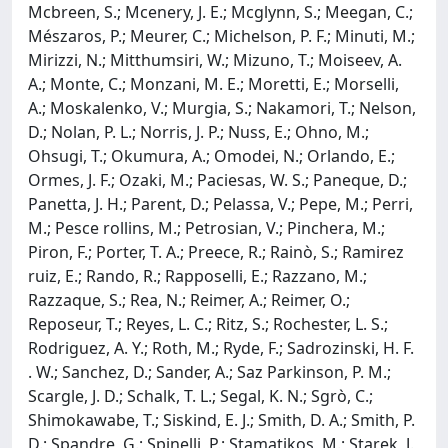
Mcbreen, S.; Mcenery, J. E.; Mcglynn, S.; Meegan, C.;
Mészaros, P.; Meurer, C.; Michelson, P. F.; Minuti, M.;
Mirizzi, N.; Mitthumsiri, W.; Mizuno, T.; Moiseev, A.
A.; Monte, C.; Monzani, M. E.; Moretti, E.; Morselli,
A.; Moskalenko, V.; Murgia, S.; Nakamori, T.; Nelson,
D.; Nolan, P. L.; Norris, J. P.; Nuss, E.; Ohno, M.;
Ohsugi, T.; Okumura, A.; Omodei, N.; Orlando, E.;
Ormes, J. F.; Ozaki, M.; Paciesas, W. S.; Paneque, D.;
Panetta, J. H.; Parent, D.; Pelassa, V.; Pepe, M.; Perri,
M.; Pesce rollins, M.; Petrosian, V.; Pinchera, M.;
Piron, F.; Porter, T. A.; Preece, R.; Rainò, S.; Ramirez
ruiz, E.; Rando, R.; Rapposelli, E.; Razzano, M.;
Razzaque, S.; Rea, N.; Reimer, A.; Reimer, O.;
Reposeur, T.; Reyes, L. C.; Ritz, S.; Rochester, L. S.;
Rodriguez, A. Y.; Roth, M.; Ryde, F.; Sadrozinski, H. F.
. W.; Sanchez, D.; Sander, A.; Saz Parkinson, P. M.;
Scargle, J. D.; Schalk, T. L.; Segal, K. N.; Sgrò, C.;
Shimokawabe, T.; Siskind, E. J.; Smith, D. A.; Smith, P.
D.; Spandre, G.; Spinelli, P.; Stamatikos, M.; Starek, J.