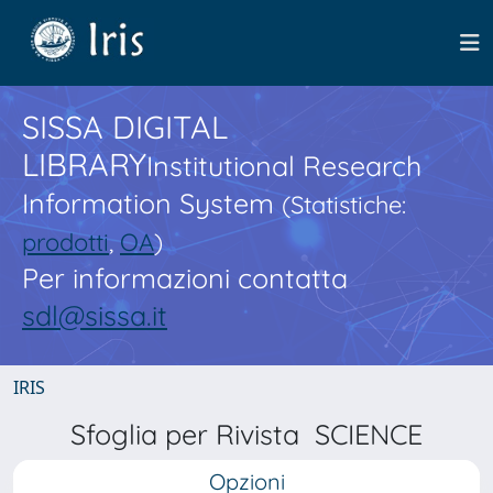
SISSA DIGITAL
LIBRARY
Institutional Research
Information System
(Statistiche:
prodotti
,
OA
)
Per informazioni contatta
sdl@sissa.it
IRIS
Sfoglia per Rivista SCIENCE
Opzioni