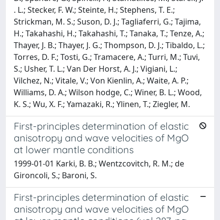
. L.; Stecker, F. W.; Steinte, H.; Stephens, T. E.;
Strickman, M. S.; Suson, D. J.; Tagliaferri, G.; Tajima,
H.; Takahashi, H.; Takahashi, T.; Tanaka, T.; Tenze, A.;
Thayer, J. B.; Thayer, J. G.; Thompson, D. J.; Tibaldo, L.;
Torres, D. F.; Tosti, G.; Tramacere, A.; Turri, M.; Tuvi,
S.; Usher, T. L.; Van Der Horst, A. J.; Vigiani, L.;
Vilchez, N.; Vitale, V.; Von Kienlin, A.; Waite, A. P.;
Williams, D. A.; Wilson hodge, C.; Winer, B. L.; Wood,
K. S.; Wu, X. F.; Yamazaki, R.; Ylinen, T.; Ziegler, M.
First-principles determination of elastic
anisotropy and wave velocities of MgO
at lower mantle conditions
1999-01-01 Karki, B. B.; Wentzcovitch, R. M.; de
Gironcoli, S.; Baroni, S.
First-principles determination of elastic
anisotropy and wave velocities of MgO