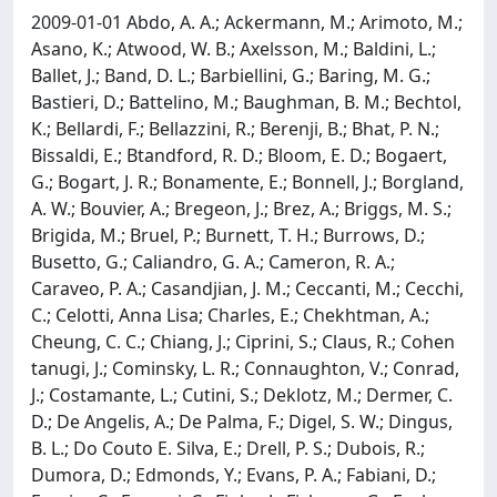
2009-01-01 Abdo, A. A.; Ackermann, M.; Arimoto, M.;
Asano, K.; Atwood, W. B.; Axelsson, M.; Baldini, L.;
Ballet, J.; Band, D. L.; Barbiellini, G.; Baring, M. G.;
Bastieri, D.; Battelino, M.; Baughman, B. M.; Bechtol,
K.; Bellardi, F.; Bellazzini, R.; Berenji, B.; Bhat, P. N.;
Bissaldi, E.; Btandford, R. D.; Bloom, E. D.; Bogaert,
G.; Bogart, J. R.; Bonamente, E.; Bonnell, J.; Borgland,
A. W.; Bouvier, A.; Bregeon, J.; Brez, A.; Briggs, M. S.;
Brigida, M.; Bruel, P.; Burnett, T. H.; Burrows, D.;
Busetto, G.; Caliandro, G. A.; Cameron, R. A.;
Caraveo, P. A.; Casandjian, J. M.; Ceccanti, M.; Cecchi,
C.; Celotti, Anna Lisa; Charles, E.; Chekhtman, A.;
Cheung, C. C.; Chiang, J.; Ciprini, S.; Claus, R.; Cohen
tanugi, J.; Cominsky, L. R.; Connaughton, V.; Conrad,
J.; Costamante, L.; Cutini, S.; Deklotz, M.; Dermer, C.
D.; De Angelis, A.; De Palma, F.; Digel, S. W.; Dingus,
B. L.; Do Couto E. Silva, E.; Drell, P. S.; Dubois, R.;
Dumora, D.; Edmonds, Y.; Evans, P. A.; Fabiani, D.;