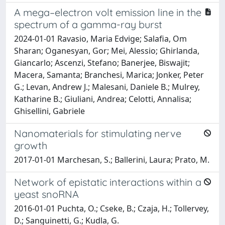
A mega–electron volt emission line in the
spectrum of a gamma-ray burst
2024-01-01 Ravasio, Maria Edvige; Salafia, Om
Sharan; Oganesyan, Gor; Mei, Alessio; Ghirlanda,
Giancarlo; Ascenzi, Stefano; Banerjee, Biswajit;
Macera, Samanta; Branchesi, Marica; Jonker, Peter
G.; Levan, Andrew J.; Malesani, Daniele B.; Mulrey,
Katharine B.; Giuliani, Andrea; Celotti, Annalisa;
Ghisellini, Gabriele
Nanomaterials for stimulating nerve
growth
2017-01-01 Marchesan, S.; Ballerini, Laura; Prato, M.
Network of epistatic interactions within a
yeast snoRNA
2016-01-01 Puchta, O.; Cseke, B.; Czaja, H.; Tollervey,
D.; Sanguinetti, G.; Kudla, G.