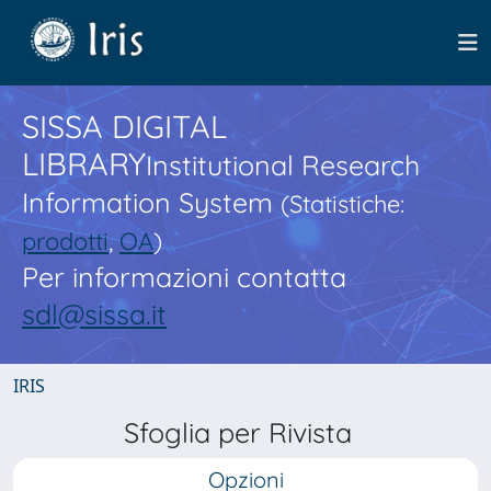
SISSA DIGITAL
LIBRARY
Institutional Research
Information System
(Statistiche:
prodotti
,
OA
)
Per informazioni contatta
sdl@sissa.it
IRIS
Sfoglia per Rivista
Opzioni