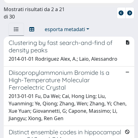
Mostrati risultati da 2 a 21
di 30
esporta metadati
Clustering by fast search-and-find of
density peaks
2014-01-01 Rodriguez Alex, A.; Laio, Alessandro
Diisopropylammonium Bromide Is a
High-Temperature Molecular
Ferroelectric Crystal
2013-01-01 Fu, Da Wei; Cai, Hong Ling; Liu,
Yuanming; Ye, Qiong; Zhang, Wen; Zhang, Yi; Chen,
Xue Yuan; Giovannetti, G; Capone, Massimo; Li,
Jiangyu; Xiong, Ren Gen
Distinct ensemble codes in hippocampal