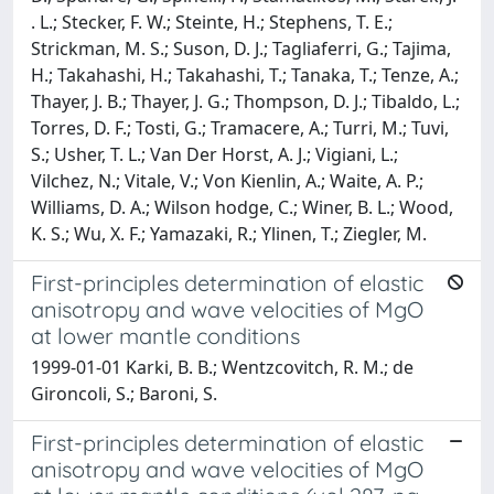
. L.; Stecker, F. W.; Steinte, H.; Stephens, T. E.;
Strickman, M. S.; Suson, D. J.; Tagliaferri, G.; Tajima,
H.; Takahashi, H.; Takahashi, T.; Tanaka, T.; Tenze, A.;
Thayer, J. B.; Thayer, J. G.; Thompson, D. J.; Tibaldo, L.;
Torres, D. F.; Tosti, G.; Tramacere, A.; Turri, M.; Tuvi,
S.; Usher, T. L.; Van Der Horst, A. J.; Vigiani, L.;
Vilchez, N.; Vitale, V.; Von Kienlin, A.; Waite, A. P.;
Williams, D. A.; Wilson hodge, C.; Winer, B. L.; Wood,
K. S.; Wu, X. F.; Yamazaki, R.; Ylinen, T.; Ziegler, M.
First-principles determination of elastic
anisotropy and wave velocities of MgO
at lower mantle conditions
1999-01-01 Karki, B. B.; Wentzcovitch, R. M.; de
Gironcoli, S.; Baroni, S.
First-principles determination of elastic
anisotropy and wave velocities of MgO