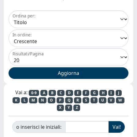
Ordina per:
In ordine:
Risultati/Pagina
Vai a:
0-9
A
B
C
D
E
F
G
H
I
J
K
L
M
N
O
P
Q
R
S
T
U
V
W
X
Y
Z
o inserisci le iniziali: