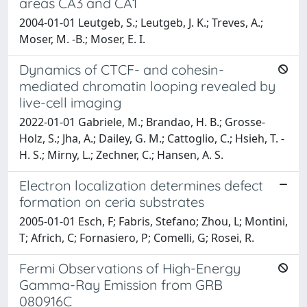
areas CA3 and CA1
2004-01-01 Leutgeb, S.; Leutgeb, J. K.; Treves, A.;
Moser, M. -B.; Moser, E. I.
Dynamics of CTCF- and cohesin-
mediated chromatin looping revealed by
live-cell imaging
2022-01-01 Gabriele, M.; Brandao, H. B.; Grosse-
Holz, S.; Jha, A.; Dailey, G. M.; Cattoglio, C.; Hsieh, T. -
H. S.; Mirny, L.; Zechner, C.; Hansen, A. S.
Electron localization determines defect
formation on ceria substrates
2005-01-01 Esch, F; Fabris, Stefano; Zhou, L; Montini,
T; Africh, C; Fornasiero, P; Comelli, G; Rosei, R.
Fermi Observations of High-Energy
Gamma-Ray Emission from GRB
080916C