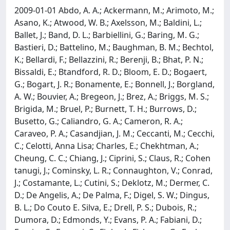
2009-01-01 Abdo, A. A.; Ackermann, M.; Arimoto, M.;
Asano, K.; Atwood, W. B.; Axelsson, M.; Baldini, L.;
Ballet, J.; Band, D. L.; Barbiellini, G.; Baring, M. G.;
Bastieri, D.; Battelino, M.; Baughman, B. M.; Bechtol,
K.; Bellardi, F.; Bellazzini, R.; Berenji, B.; Bhat, P. N.;
Bissaldi, E.; Btandford, R. D.; Bloom, E. D.; Bogaert,
G.; Bogart, J. R.; Bonamente, E.; Bonnell, J.; Borgland,
A. W.; Bouvier, A.; Bregeon, J.; Brez, A.; Briggs, M. S.;
Brigida, M.; Bruel, P.; Burnett, T. H.; Burrows, D.;
Busetto, G.; Caliandro, G. A.; Cameron, R. A.;
Caraveo, P. A.; Casandjian, J. M.; Ceccanti, M.; Cecchi,
C.; Celotti, Anna Lisa; Charles, E.; Chekhtman, A.;
Cheung, C. C.; Chiang, J.; Ciprini, S.; Claus, R.; Cohen
tanugi, J.; Cominsky, L. R.; Connaughton, V.; Conrad,
J.; Costamante, L.; Cutini, S.; Deklotz, M.; Dermer, C.
D.; De Angelis, A.; De Palma, F.; Digel, S. W.; Dingus,
B. L.; Do Couto E. Silva, E.; Drell, P. S.; Dubois, R.;
Dumora, D.; Edmonds, Y.; Evans, P. A.; Fabiani, D.;