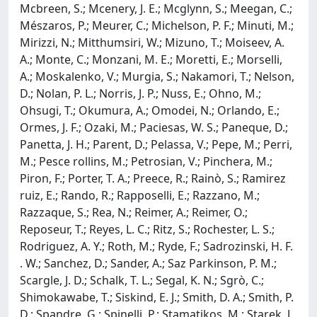
Mcbreen, S.; Mcenery, J. E.; Mcglynn, S.; Meegan, C.;
Mészaros, P.; Meurer, C.; Michelson, P. F.; Minuti, M.;
Mirizzi, N.; Mitthumsiri, W.; Mizuno, T.; Moiseev, A.
A.; Monte, C.; Monzani, M. E.; Moretti, E.; Morselli,
A.; Moskalenko, V.; Murgia, S.; Nakamori, T.; Nelson,
D.; Nolan, P. L.; Norris, J. P.; Nuss, E.; Ohno, M.;
Ohsugi, T.; Okumura, A.; Omodei, N.; Orlando, E.;
Ormes, J. F.; Ozaki, M.; Paciesas, W. S.; Paneque, D.;
Panetta, J. H.; Parent, D.; Pelassa, V.; Pepe, M.; Perri,
M.; Pesce rollins, M.; Petrosian, V.; Pinchera, M.;
Piron, F.; Porter, T. A.; Preece, R.; Rainò, S.; Ramirez
ruiz, E.; Rando, R.; Rapposelli, E.; Razzano, M.;
Razzaque, S.; Rea, N.; Reimer, A.; Reimer, O.;
Reposeur, T.; Reyes, L. C.; Ritz, S.; Rochester, L. S.;
Rodriguez, A. Y.; Roth, M.; Ryde, F.; Sadrozinski, H. F.
. W.; Sanchez, D.; Sander, A.; Saz Parkinson, P. M.;
Scargle, J. D.; Schalk, T. L.; Segal, K. N.; Sgrò, C.;
Shimokawabe, T.; Siskind, E. J.; Smith, D. A.; Smith, P.
D.; Spandre, G.; Spinelli, P.; Stamatikos, M.; Starek, J.