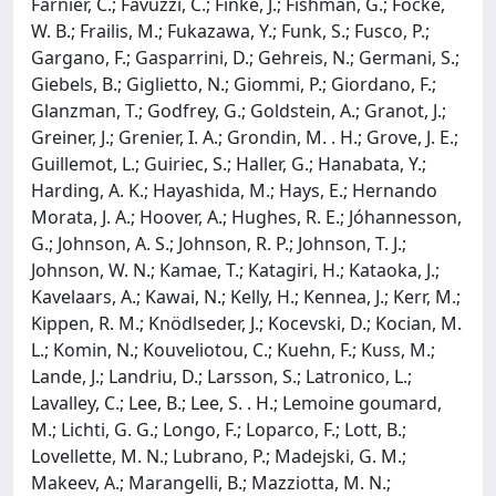
Farnier, C.; Favuzzi, C.; Finke, J.; Fishman, G.; Focke,
W. B.; Frailis, M.; Fukazawa, Y.; Funk, S.; Fusco, P.;
Gargano, F.; Gasparrini, D.; Gehreis, N.; Germani, S.;
Giebels, B.; Giglietto, N.; Giommi, P.; Giordano, F.;
Glanzman, T.; Godfrey, G.; Goldstein, A.; Granot, J.;
Greiner, J.; Grenier, I. A.; Grondin, M. . H.; Grove, J. E.;
Guillemot, L.; Guiriec, S.; Haller, G.; Hanabata, Y.;
Harding, A. K.; Hayashida, M.; Hays, E.; Hernando
Morata, J. A.; Hoover, A.; Hughes, R. E.; Jóhannesson,
G.; Johnson, A. S.; Johnson, R. P.; Johnson, T. J.;
Johnson, W. N.; Kamae, T.; Katagiri, H.; Kataoka, J.;
Kavelaars, A.; Kawai, N.; Kelly, H.; Kennea, J.; Kerr, M.;
Kippen, R. M.; Knödlseder, J.; Kocevski, D.; Kocian, M.
L.; Komin, N.; Kouveliotou, C.; Kuehn, F.; Kuss, M.;
Lande, J.; Landriu, D.; Larsson, S.; Latronico, L.;
Lavalley, C.; Lee, B.; Lee, S. . H.; Lemoine goumard,
M.; Lichti, G. G.; Longo, F.; Loparco, F.; Lott, B.;
Lovellette, M. N.; Lubrano, P.; Madejski, G. M.;
Makeev, A.; Marangelli, B.; Mazziotta, M. N.;