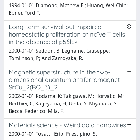
1994-01-01 Diamond, Mathew E.; Huang, Wei-Chih;
Ebner, Ford F.
Long-term survival but impaired
homeostatic proliferation of naïve T cells
in the absence of p56lck
2000-01-01 Seddon, B; Legname, Giuseppe;
Tomlinson, P; And Zamoyska, R.
Magnetic superstructure in the two-
dimensional quantum antiferromagnet
SrCu_2(BO_3)_2
2002-01-01 Kodama, K; Takigawa, M; Horvatic, M;
Berthier, C; Kageyama, H; Ueda, Y; Miyahara, S;
Becca, Federico; Mila, F.
Materials science - Weird gold nanowires
2000-01-01 Tosatti, Erio; Prestipino, S.