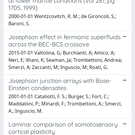
at lower mantle conditions (vol 287, pg
1705, 1999)
2000-01-01 Wentzcovitch, R. M.; de Gironcoli, S.;
Baroni, S.
Josephson effect in fermionic superfluids
across the BEC-BCS crossove
2015-01-01 Valtolina, G; Burchianti, A; Amico, A;
Neri, E; Xhani, K; Seaman, Ja; Trombettoni, Andrea;
Smerzi, A; Zaccanti, M; Inguscio, M; Roati, G.
Josephson junction arrays with Bose-
Einstein condensates
2001-01-01 Cataliotti, F. S.; Burger, S.; Fort, C.;
Maddaloni, P.; Minardi, F.; Trombettoni, A.; Smerzi,
A.; Inguscio, M.
Laminar comparison of somatosensory
cortical plasticity