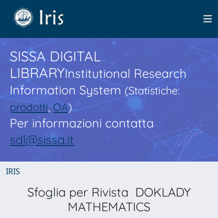
SISSA DIGITAL
LIBRARY
Institutional Research
Information System
(Statistiche:
prodotti
,
OA
)
Per informazioni contatta
sdl@sissa.it
IRIS
Sfoglia per Rivista DOKLADY
MATHEMATICS