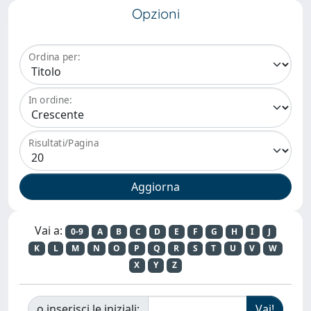
Opzioni
Ordina per:
In ordine:
Risultati/Pagina
Vai a:
0-9
A
B
C
D
E
F
G
H
I
J
K
L
M
N
O
P
Q
R
S
T
U
V
W
X
Y
Z
o inserisci le iniziali: