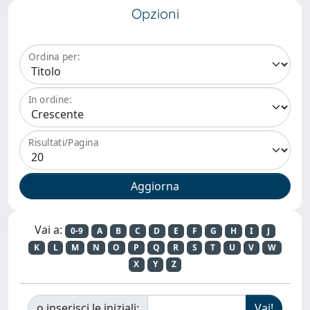
Opzioni
Ordina per:
In ordine:
Risultati/Pagina
Vai a:
0-9
A
B
C
D
E
F
G
H
I
J
K
L
M
N
O
P
Q
R
S
T
U
V
W
X
Y
Z
o inserisci le iniziali: