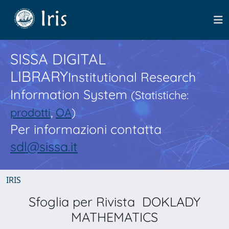
SISSA DIGITAL
LIBRARY
Institutional Research
Information System
(Statistiche:
prodotti
,
OA
)
Per informazioni contatta
sdl@sissa.it
IRIS
Sfoglia per Rivista DOKLADY
MATHEMATICS