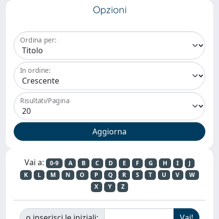
Opzioni
Ordina per:
In ordine:
Risultati/Pagina
Vai a:
0-9
A
B
C
D
E
F
G
H
I
J
K
L
M
N
O
P
Q
R
S
T
U
V
W
X
Y
Z
o inserisci le iniziali: