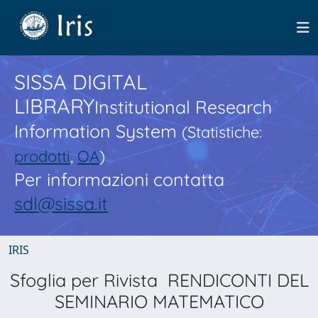
SISSA DIGITAL
LIBRARY
Institutional Research
Information System
(Statistiche:
prodotti
,
OA
)
Per informazioni contatta
sdl@sissa.it
IRIS
Sfoglia per Rivista RENDICONTI DEL
SEMINARIO MATEMATICO