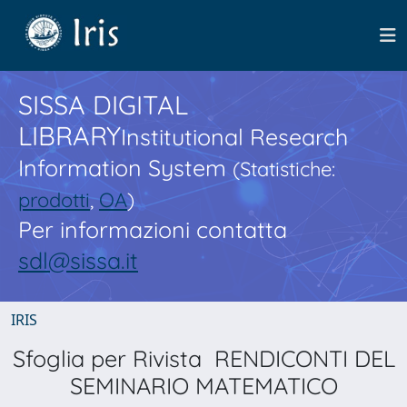
SISSA DIGITAL
LIBRARY
Institutional Research
Information System
(Statistiche:
prodotti
,
OA
)
Per informazioni contatta
sdl@sissa.it
IRIS
Sfoglia per Rivista RENDICONTI DEL
SEMINARIO MATEMATICO