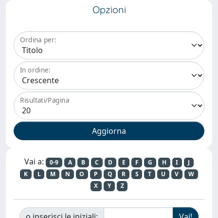
Opzioni
Ordina per:
In ordine:
Risultati/Pagina
Vai a:
0-9
A
B
C
D
E
F
G
H
I
J
K
L
M
N
O
P
Q
R
S
T
U
V
W
X
Y
Z
o inserisci le iniziali: