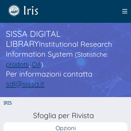
SISSA DIGITAL
LIBRARY
Institutional Research
Information System
(Statistiche:
prodotti
,
OA
)
Per informazioni contatta
sdl@sissa.it
IRIS
Sfoglia per Rivista
Opzioni