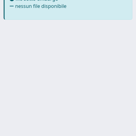
nessun file disponibile
SISSA Library - Via Bonomea,
Powered by IRIS
about