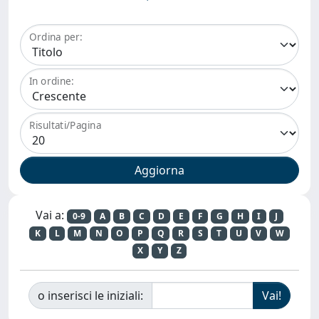
Ordina per:
In ordine:
Risultati/Pagina
Vai a:
0-9
A
B
C
D
E
F
G
H
I
J
K
L
M
N
O
P
Q
R
S
T
U
V
W
X
Y
Z
o inserisci le iniziali: