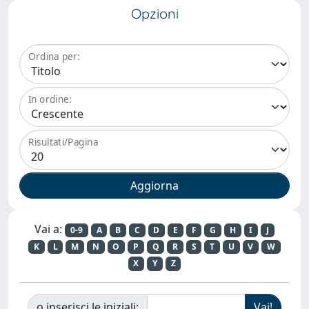
Opzioni
Ordina per:
In ordine:
Risultati/Pagina
Vai a:
0-9
A
B
C
D
E
F
G
H
I
J
K
L
M
N
O
P
Q
R
S
T
U
V
W
X
Y
Z
o inserisci le iniziali: