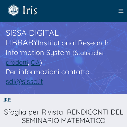
SISSA DIGITAL
LIBRARY
Institutional Research
Information System
(Statistiche:
prodotti
,
OA
)
Per informazioni contatta
sdl@sissa.it
IRIS
Sfoglia per Rivista RENDICONTI DEL
SEMINARIO MATEMATICO