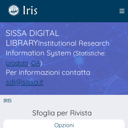
SISSA DIGITAL
LIBRARY
Institutional Research
Information System
(Statistiche:
prodotti
,
OA
)
Per informazioni contatta
sdl@sissa.it
IRIS
Sfoglia per Rivista
Opzioni