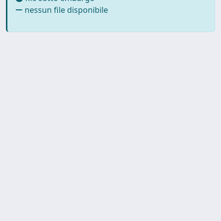
nessun file disponibile
SISSA Library - Via Bonomea,
Powered by IRIS
about