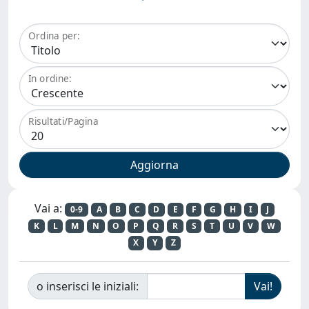
Ordina per:
In ordine:
Risultati/Pagina
Vai a:
0-9
A
B
C
D
E
F
G
H
I
J
K
L
M
N
O
P
Q
R
S
T
U
V
W
X
Y
Z
o inserisci le iniziali: