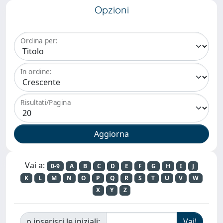
Opzioni
Ordina per:
In ordine:
Risultati/Pagina
Vai a:
0-9
A
B
C
D
E
F
G
H
I
J
K
L
M
N
O
P
Q
R
S
T
U
V
W
X
Y
Z
o inserisci le iniziali: