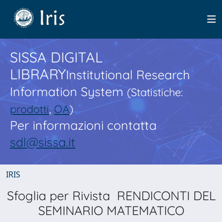
SISSA DIGITAL
LIBRARY
Institutional Research
Information System
(Statistiche:
prodotti
,
OA
)
Per informazioni contatta
sdl@sissa.it
IRIS
Sfoglia per Rivista RENDICONTI DEL
SEMINARIO MATEMATICO