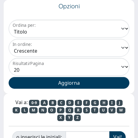
Opzioni
Ordina per:
In ordine:
Risultati/Pagina
Vai a:
0-9
A
B
C
D
E
F
G
H
I
J
K
L
M
N
O
P
Q
R
S
T
U
V
W
X
Y
Z
o inserisci le iniziali: