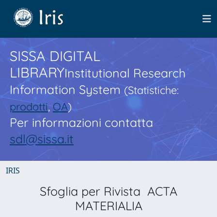
SISSA DIGITAL
LIBRARY
Institutional Research
Information System
(Statistiche:
prodotti
,
OA
)
Per informazioni contatta
sdl@sissa.it
IRIS
Sfoglia per Rivista ACTA
MATERIALIA