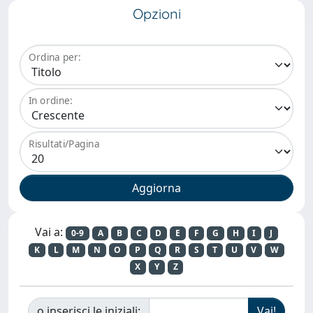
Opzioni
Ordina per:
In ordine:
Risultati/Pagina
Vai a:
0-9
A
B
C
D
E
F
G
H
I
J
K
L
M
N
O
P
Q
R
S
T
U
V
W
X
Y
Z
o inserisci le iniziali: