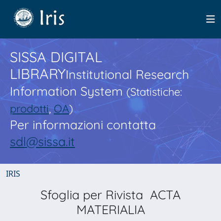
SISSA DIGITAL
LIBRARY
Institutional Research
Information System
(Statistiche:
prodotti
,
OA
)
Per informazioni contatta
sdl@sissa.it
IRIS
Sfoglia per Rivista ACTA
MATERIALIA