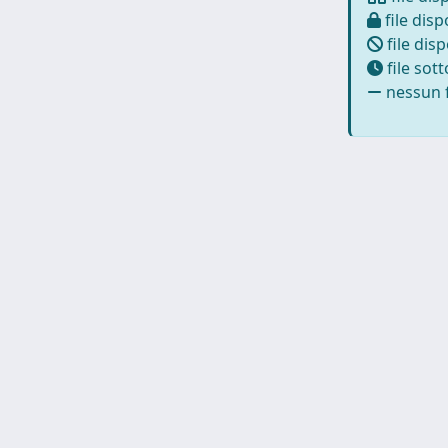
file disp
file disp
file sot
nessun f