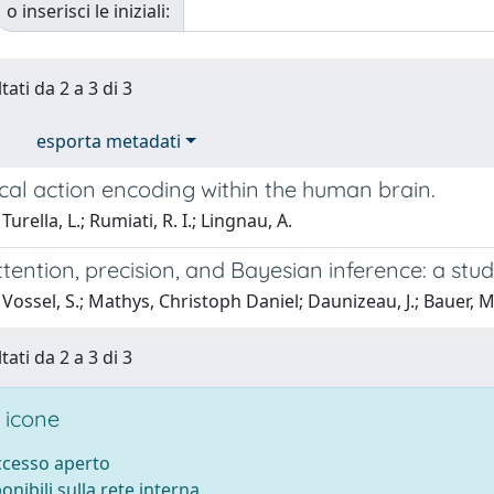
o inserisci le iniziali:
tati da 2 a 3 di 3
esporta metadati
cal action encoding within the human brain.
urella, L.; Rumiati, R. I.; Lingnau, A.
ttention, precision, and Bayesian inference: a st
ossel, S.; Mathys, Christoph Daniel; Daunizeau, J.; Bauer, M.; D
tati da 2 a 3 di 3
 icone
accesso aperto
ponibili sulla rete interna