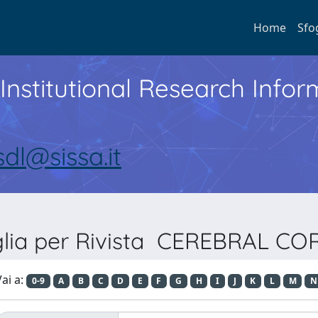
Home
Sfo
Institutional Research Inf
sdl@sissa.it
glia per Rivista CEREBRAL CO
ai a:
0-9
A
B
C
D
E
F
G
H
I
J
K
L
M
N