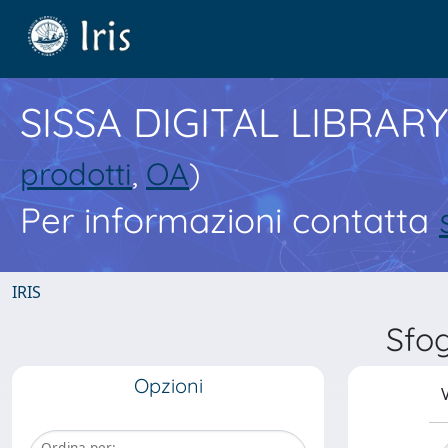
SISSA DIGITAL LIBRARY
prodotti
,
OA
)
Per informazioni contatta
IRIS
Sfo
Opzioni
V
Ordina per: