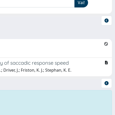
udy of saccadic response speed
river, J.; Friston, K. J.; Stephan, K. E.