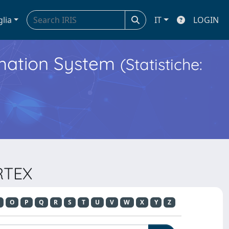
glia
IT
LOGIN
ormation System
(Statistiche:
RTEX
O
P
Q
R
S
T
U
V
W
X
Y
Z