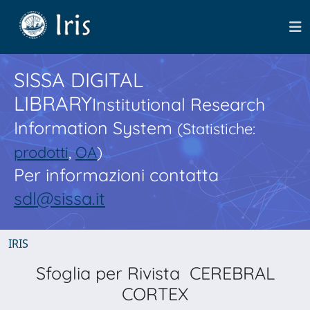
SISSA DIGITAL
LIBRARY
Institutional Research
Information System
(Statistiche:
prodotti
,
OA
)
Per informazioni contatta
sdl@sissa.it
IRIS
Sfoglia per Rivista CEREBRAL
CORTEX