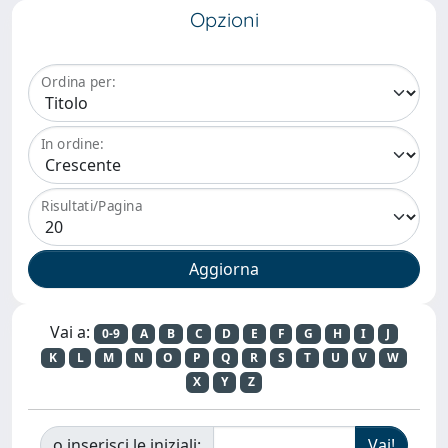
Opzioni
Ordina per:
In ordine:
Risultati/Pagina
Vai a:
0-9
A
B
C
D
E
F
G
H
I
J
K
L
M
N
O
P
Q
R
S
T
U
V
W
X
Y
Z
o inserisci le iniziali: