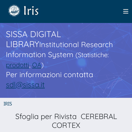
SISSA DIGITAL
LIBRARY
Institutional Research
Information System
(Statistiche:
prodotti
,
OA
)
Per informazioni contatta
sdl@sissa.it
IRIS
Sfoglia per Rivista CEREBRAL
CORTEX