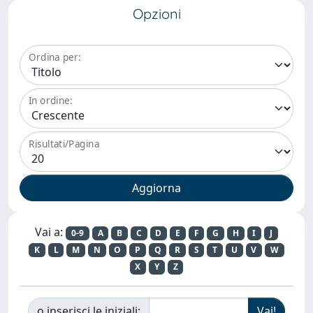
Opzioni
Ordina per:
In ordine:
Risultati/Pagina
Vai a:
0-9
A
B
C
D
E
F
G
H
I
J
K
L
M
N
O
P
Q
R
S
T
U
V
W
X
Y
Z
o inserisci le iniziali: