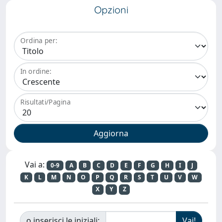
Opzioni
Ordina per:
In ordine:
Risultati/Pagina
Vai a:
0-9
A
B
C
D
E
F
G
H
I
J
K
L
M
N
O
P
Q
R
S
T
U
V
W
X
Y
Z
o inserisci le iniziali: