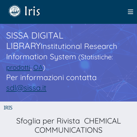
SISSA DIGITAL
LIBRARY
Institutional Research
Information System
(Statistiche:
prodotti
,
OA
)
Per informazioni contatta
sdl@sissa.it
IRIS
Sfoglia per Rivista CHEMICAL
COMMUNICATIONS