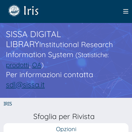
SISSA DIGITAL
LIBRARY
Institutional Research
Information System
(Statistiche:
prodotti
,
OA
)
Per informazioni contatta
sdl@sissa.it
IRIS
Sfoglia per Rivista
Opzioni