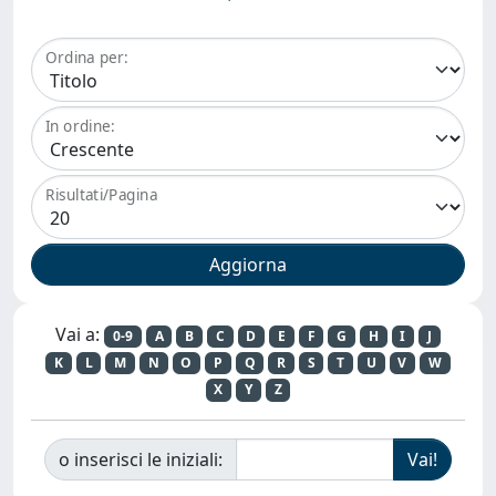
Ordina per:
In ordine:
Risultati/Pagina
Vai a:
0-9
A
B
C
D
E
F
G
H
I
J
K
L
M
N
O
P
Q
R
S
T
U
V
W
X
Y
Z
o inserisci le iniziali: