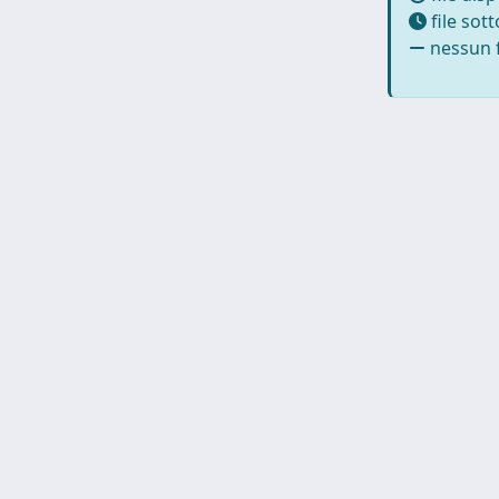
file sot
nessun f