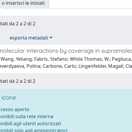
o inserisci le iniziali:
tati da 2 a 2 di 2
esporta metadati
molecular interactions by coverage in supramolec
 Wang, Yeliang; Fabris, Stefano; White Thomas, W.; Pagliuca
verdyaeva, Polina; Carbone, Carlo; Lingenfelder, Magali; Cl
tati da 2 a 2 di 2
 icone
accesso aperto
ponibili sulla rete interna
onibili agli utenti autorizzati
onibili solo agli amministratori