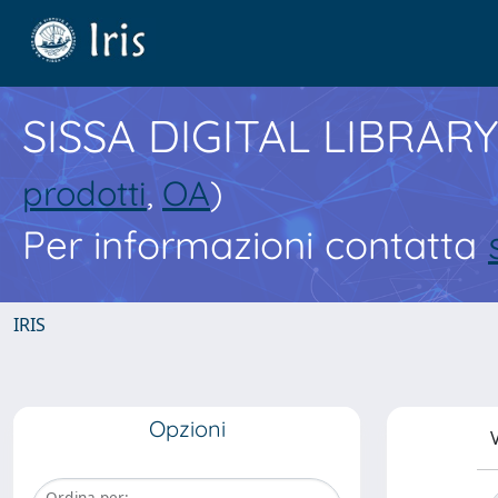
SISSA DIGITAL LIBRARY
prodotti
,
OA
)
Per informazioni contatta
IRIS
Opzioni
V
Ordina per: