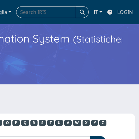
glia
IT
LOGIN
ormation System
(Statistiche:
O
P
Q
R
S
T
U
V
W
X
Y
Z