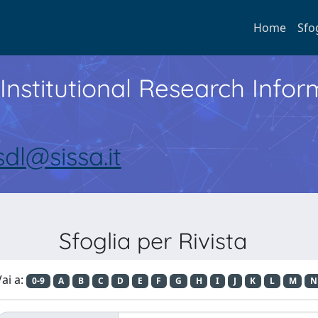
Home
Sfo
Institutional Research Inf
sdl@sissa.it
Sfoglia per Rivista
ai a:
0-9
A
B
C
D
E
F
G
H
I
J
K
L
M
N