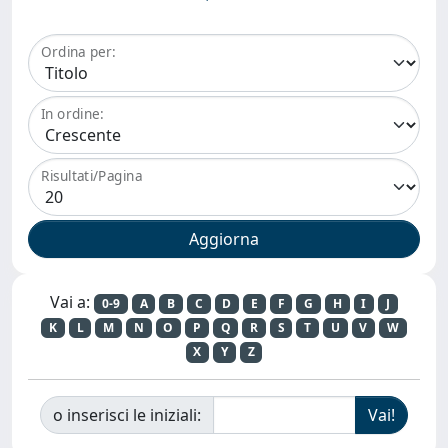
Ordina per:
In ordine:
Risultati/Pagina
Vai a:
0-9
A
B
C
D
E
F
G
H
I
J
K
L
M
N
O
P
Q
R
S
T
U
V
W
X
Y
Z
o inserisci le iniziali: