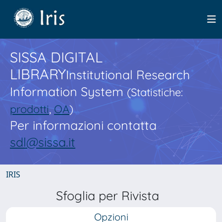
SISSA DIGITAL
LIBRARY
Institutional Research
Information System
(Statistiche:
prodotti
,
OA
)
Per informazioni contatta
sdl@sissa.it
IRIS
Sfoglia per Rivista
Opzioni