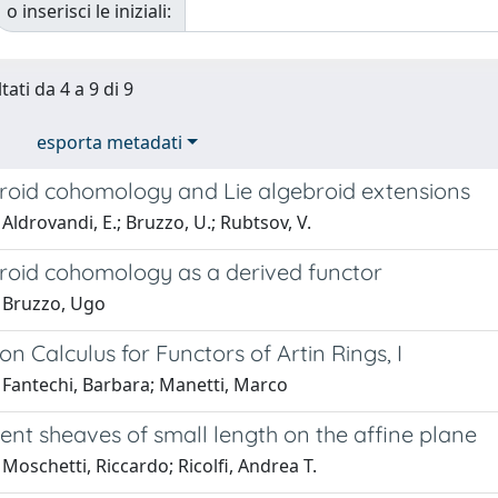
o inserisci le iniziali:
tati da 4 a 9 di 9
esporta metadati
broid cohomology and Lie algebroid extensions
Aldrovandi, E.; Bruzzo, U.; Rubtsov, V.
broid cohomology as a derived functor
 Bruzzo, Ugo
on Calculus for Functors of Artin Rings, I
 Fantechi, Barbara; Manetti, Marco
nt sheaves of small length on the affine plane
Moschetti, Riccardo; Ricolfi, Andrea T.