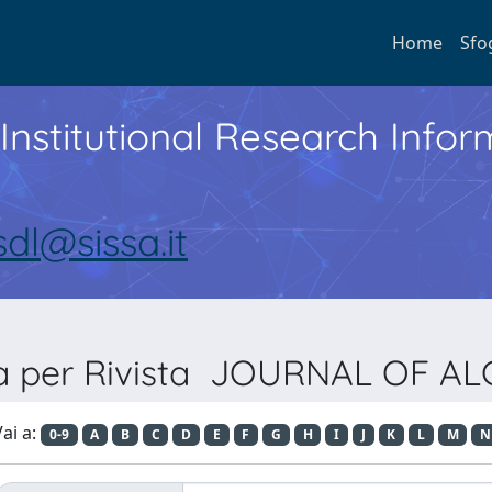
Home
Sfo
Institutional Research Inf
sdl@sissa.it
ia per Rivista JOURNAL OF A
ai a:
0-9
A
B
C
D
E
F
G
H
I
J
K
L
M
N