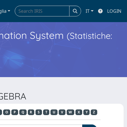
glia
IT
LOGIN
ormation System
(Statistiche:
LGEBRA
O
P
Q
R
S
T
U
V
W
X
Y
Z