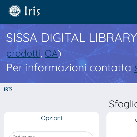
SISSA DIGITAL LIBRARY
prodotti
,
OA
)
Per informazioni contatta
IRIS
Sfogl
Opzioni
V
Ordina per: