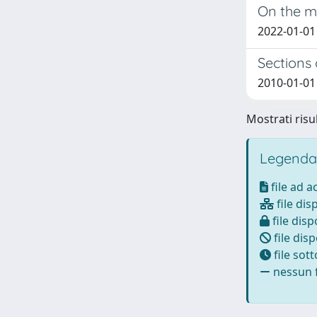
On the m
2022-01-01 
Sections
2010-01-01
Mostrati risul
Legenda
file ad 
file dis
file disp
file disp
file sot
nessun f