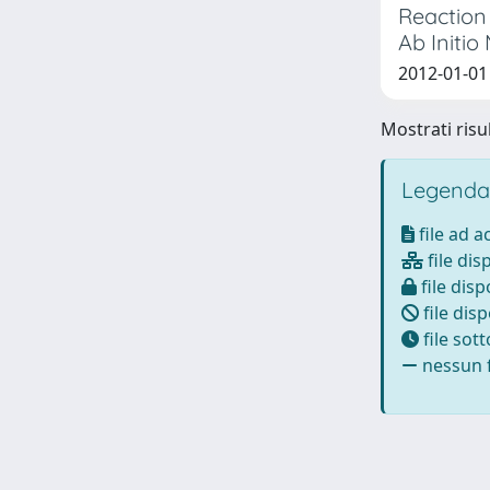
Reaction 
Ab Initi
2012-01-01 
Mostrati risul
Legenda
file ad 
file dis
file disp
file disp
file sot
nessun f