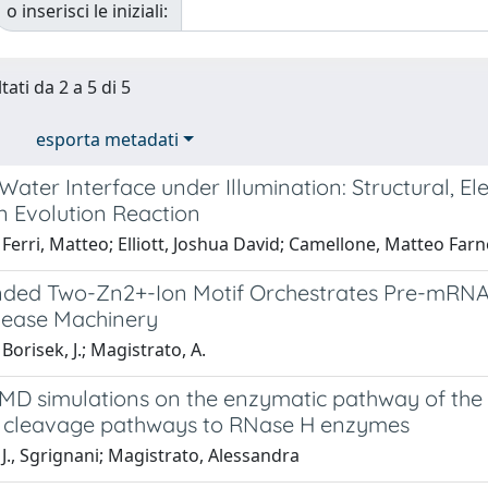
o inserisci le iniziali:
tati da 2 a 5 di 5
esporta metadati
ter Interface under Illumination: Structural, Elec
 Evolution Reaction
Ferri, Matteo; Elliott, Joshua David; Camellone, Matteo Farne
ded Two-Zn2+-Ion Motif Orchestrates Pre-mRNA M
ease Machinery
Borisek, J.; Magistrato, A.
 simulations on the enzymatic pathway of the 
cleavage pathways to RNase H enzymes
J., Sgrignani; Magistrato, Alessandra