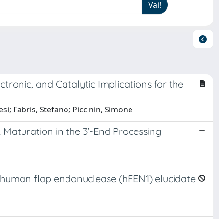
tronic, and Catalytic Implications for the
si; Fabris, Stefano; Piccinin, Simone
aturation in the 3′-End Processing
human flap endonuclease (hFEN1) elucidate