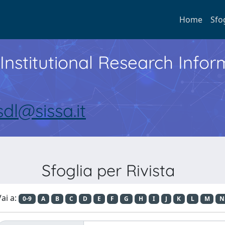
Home
Sfo
Institutional Research Inf
sdl@sissa.it
Sfoglia per Rivista
ai a:
0-9
A
B
C
D
E
F
G
H
I
J
K
L
M
N