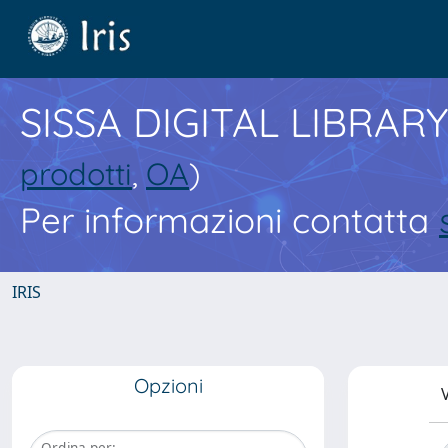
SISSA DIGITAL LIBRARY
prodotti
,
OA
)
Per informazioni contatta
IRIS
Opzioni
V
Ordina per: