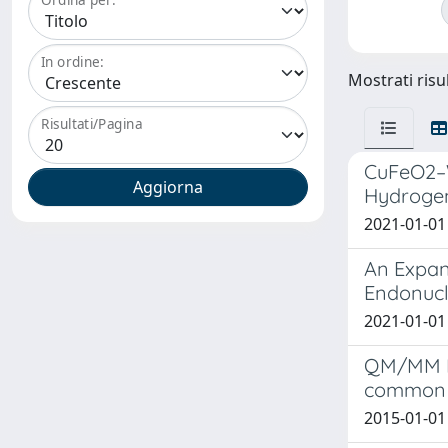
In ordine:
Mostrati risul
Risultati/Pagina
CuFeO2–Wa
Hydrogen
2021-01-01 
An Expan
Endonucl
2021-01-01 
QM/MM MD
common 
2015-01-01 