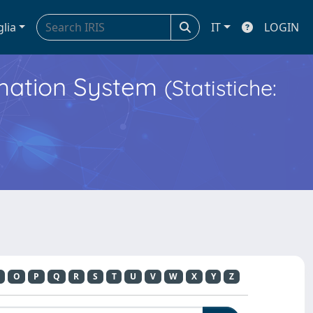
glia
IT
LOGIN
ormation System
(Statistiche:
O
P
Q
R
S
T
U
V
W
X
Y
Z