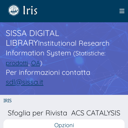
SISSA DIGITAL
LIBRARY
Institutional Research
Information System
(Statistiche:
prodotti
,
OA
)
Per informazioni contatta
sdl@sissa.it
IRIS
Sfoglia per Rivista ACS CATALYSIS
Opzioni