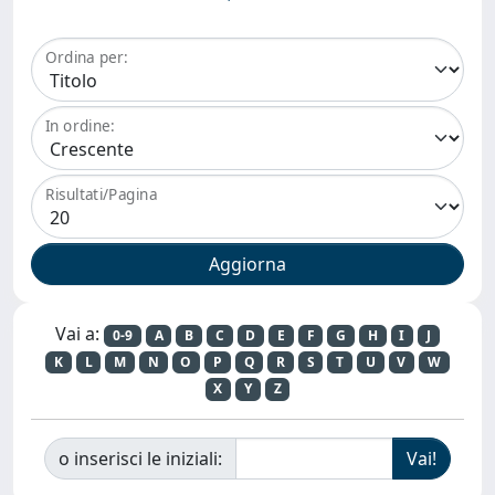
Ordina per:
In ordine:
Risultati/Pagina
Vai a:
0-9
A
B
C
D
E
F
G
H
I
J
K
L
M
N
O
P
Q
R
S
T
U
V
W
X
Y
Z
o inserisci le iniziali: