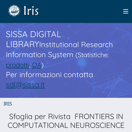
SISSA DIGITAL
LIBRARY
Institutional Research
Information System
(Statistiche:
prodotti
,
OA
)
Per informazioni contatta
sdl@sissa.it
IRIS
Sfoglia per Rivista FRONTIERS IN
COMPUTATIONAL NEUROSCIENCE