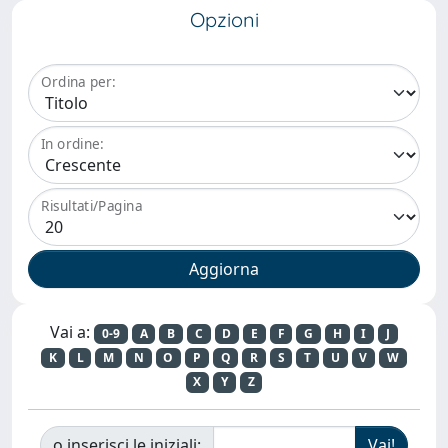
Opzioni
Ordina per:
In ordine:
Risultati/Pagina
Vai a:
0-9
A
B
C
D
E
F
G
H
I
J
K
L
M
N
O
P
Q
R
S
T
U
V
W
X
Y
Z
o inserisci le iniziali: