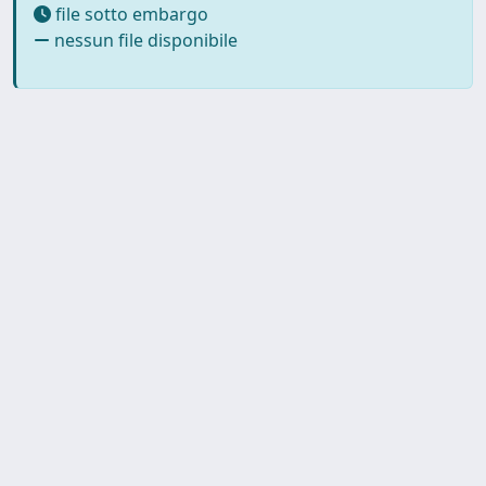
file sotto embargo
nessun file disponibile
SISSA Library - Via Bonomea,
Powered by IRIS
about