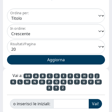
Ordina per:
In ordine:
Risultati/Pagina
Vai a:
0-9
A
B
C
D
E
F
G
H
I
J
K
L
M
N
O
P
Q
R
S
T
U
V
W
X
Y
Z
o inserisci le iniziali: