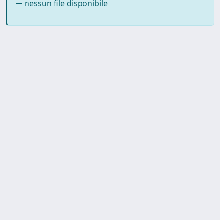
nessun file disponibile
SISSA Library - Via Bonomea,
Powered by IRIS
about
265 - 34136 Trieste ITALY - Tel.
IRIS
Utilizzo dei cookie